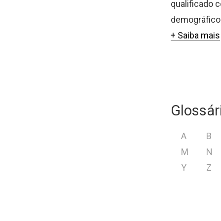
qualificado 
demográficos
+ Saiba mais
Glossár
A
B
M
N
Y
Z