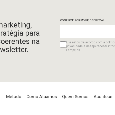
CONFIRME, POR FAVOR, O SEU EMAIL
marketing,
tratégia para
coerentes na
Li e estou de acordo com a polític
privacidade e desejo receber info
wsletter.
Lampejos.
r
Método
Como Atuamos
Quem Somos
Acontece