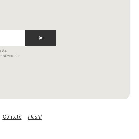
>
a de
rmativos de
Contato
Flash!