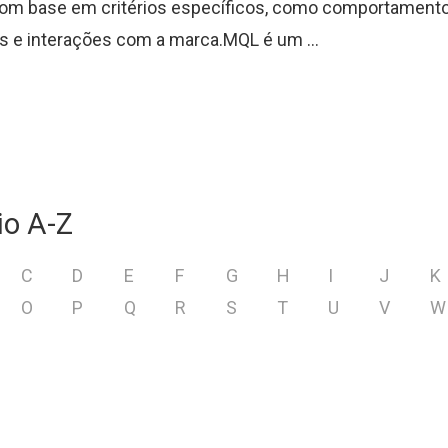
com base em critérios específicos, como comportamento
 e interações com a marca.MQL é um ...
io A-Z
C
D
E
F
G
H
I
J
K
O
P
Q
R
S
T
U
V
W