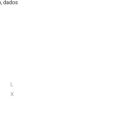
, dados
L
X