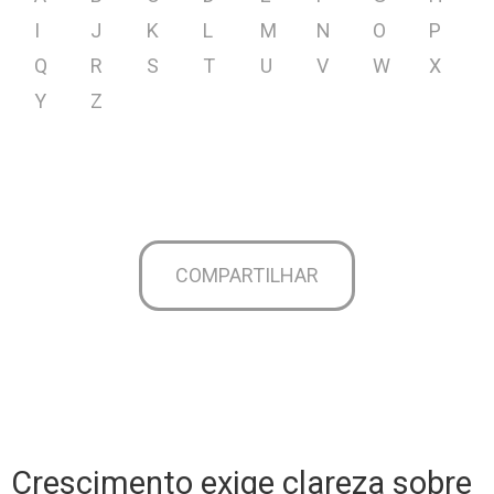
I
J
K
L
M
N
O
P
Q
R
S
T
U
V
W
X
Y
Z
COMPARTILHAR
Crescimento exige clareza sobre