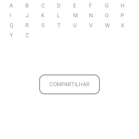
A
B
C
D
E
F
G
H
I
J
K
L
M
N
O
P
Q
R
S
T
U
V
W
X
Y
Z
COMPARTILHAR