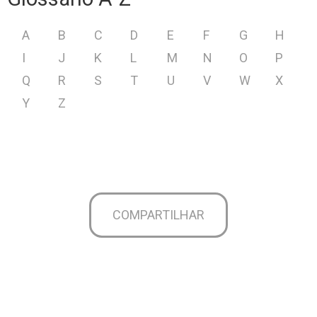
A
B
C
D
E
F
G
H
I
J
K
L
M
N
O
P
Q
R
S
T
U
V
W
X
Y
Z
COMPARTILHAR