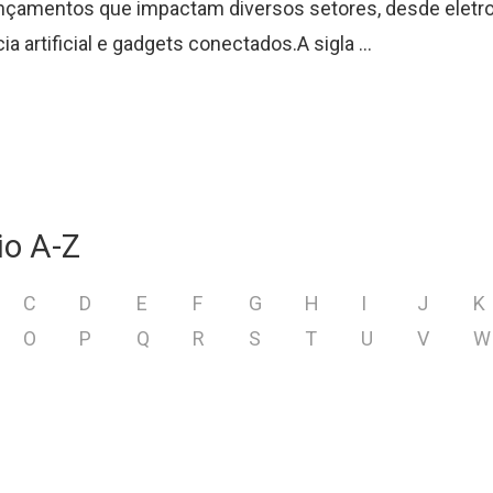
ançamentos que impactam diversos setores, desde elet
cia artificial e gadgets conectados.A sigla ...
io A-Z
C
D
E
F
G
H
I
J
K
O
P
Q
R
S
T
U
V
W