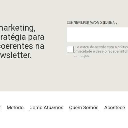
CONFIRME, POR FAVOR, O SEU EMAIL
marketing,
tratégia para
coerentes na
Li e estou de acordo com a polític
privacidade e desejo receber info
wsletter.
Lampejos.
r
Método
Como Atuamos
Quem Somos
Acontece