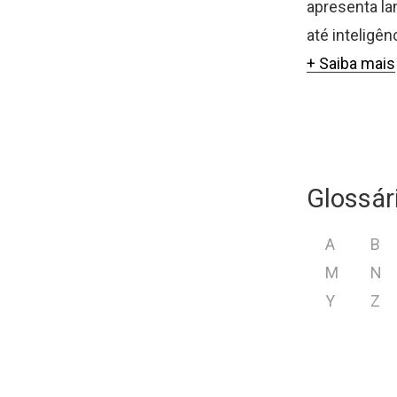
apresenta l
até inteligên
+ Saiba mais
Glossár
A
B
M
N
Y
Z