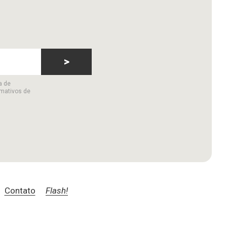
>
a de
rmativos de
Contato
Flash!