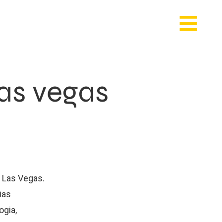
las vegas
 Las Vegas.
ias
ogia,