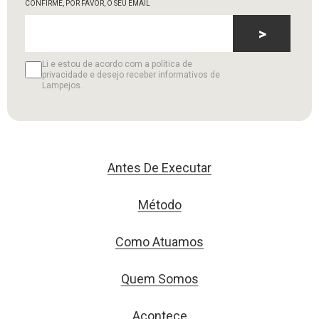
CONFIRME, POR FAVOR, O SEU EMAIL
>
Li e estou de acordo com a política de
privacidade e desejo receber informativos de
Lampejos.
Antes De Executar
Método
Como Atuamos
Quem Somos
Acontece