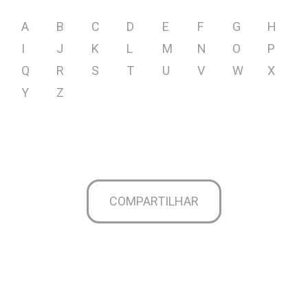
A
B
C
D
E
F
G
H
I
J
K
L
M
N
O
P
Q
R
S
T
U
V
W
X
Y
Z
COMPARTILHAR