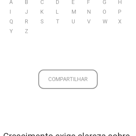
A
B
C
D
E
F
G
H
I
J
K
L
M
N
O
P
Q
R
S
T
U
V
W
X
Y
Z
COMPARTILHAR