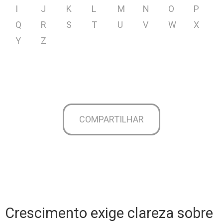
I
J
K
L
M
N
O
P
Q
R
S
T
U
V
W
X
Y
Z
COMPARTILHAR
Crescimento exige clareza sobre