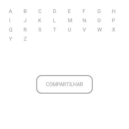
A
B
C
D
E
F
G
H
I
J
K
L
M
N
O
P
Q
R
S
T
U
V
W
X
Y
Z
COMPARTILHAR