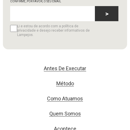
CONFIRME, POR FAVOR, O SEU EMAIL
>
Li e estou de acordo com a política de
privacidade e desejo receber informativos de
Lampejos.
Antes De Executar
Método
Como Atuamos
Quem Somos
Acontece