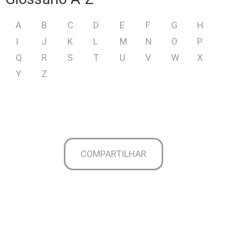
A
B
C
D
E
F
G
H
I
J
K
L
M
N
O
P
Q
R
S
T
U
V
W
X
Y
Z
COMPARTILHAR