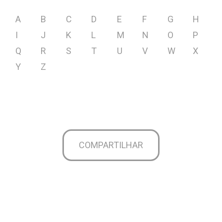
A
B
C
D
E
F
G
H
I
J
K
L
M
N
O
P
Q
R
S
T
U
V
W
X
Y
Z
COMPARTILHAR