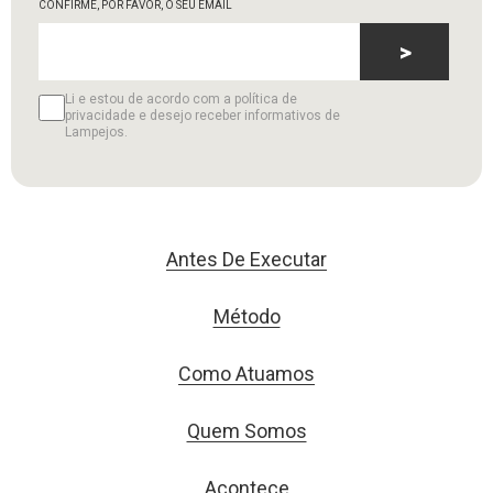
CONFIRME, POR FAVOR, O SEU EMAIL
>
Li e estou de acordo com a política de
privacidade e desejo receber informativos de
Lampejos.
Antes De Executar
Método
Como Atuamos
Quem Somos
Acontece