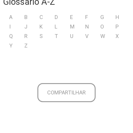
Glossário A-Z
A
B
C
D
E
F
G
H
I
J
K
L
M
N
O
P
Q
R
S
T
U
V
W
X
Y
Z
COMPARTILHAR