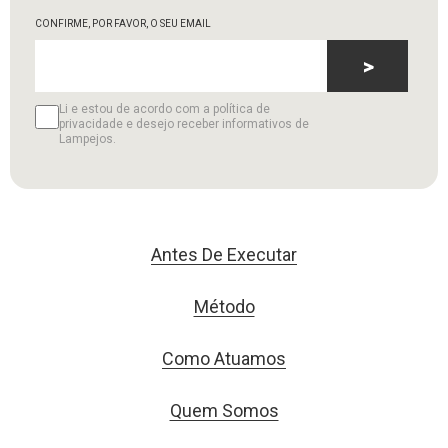
CONFIRME, POR FAVOR, O SEU EMAIL
>
Li e estou de acordo com a política de
privacidade e desejo receber informativos de
Lampejos.
Antes De Executar
Método
Como Atuamos
Quem Somos