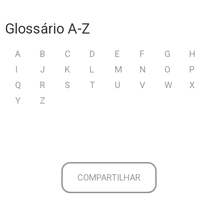
Glossário A-Z
A
B
C
D
E
F
G
H
I
J
K
L
M
N
O
P
Q
R
S
T
U
V
W
X
Y
Z
COMPARTILHAR