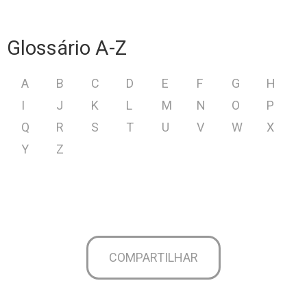
Glossário A-Z
A
B
C
D
E
F
G
H
I
J
K
L
M
N
O
P
Q
R
S
T
U
V
W
X
Y
Z
COMPARTILHAR