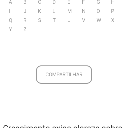
A
B
C
D
E
F
G
H
I
J
K
L
M
N
O
P
Q
R
S
T
U
V
W
X
Y
Z
COMPARTILHAR