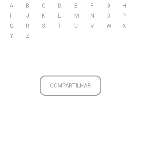
A
B
C
D
E
F
G
H
I
J
K
L
M
N
O
P
Q
R
S
T
U
V
W
X
Y
Z
COMPARTILHAR