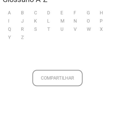
A
B
C
D
E
F
G
H
I
J
K
L
M
N
O
P
Q
R
S
T
U
V
W
X
Y
Z
COMPARTILHAR