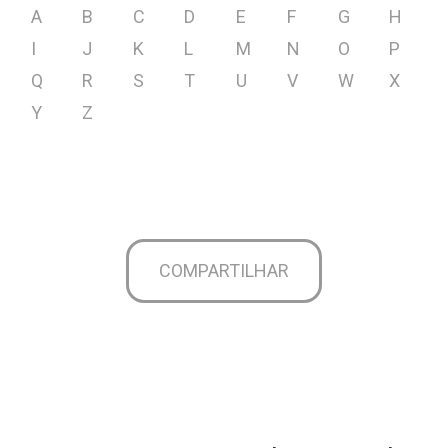
A
B
C
D
E
F
G
H
I
J
K
L
M
N
O
P
Q
R
S
T
U
V
W
X
Y
Z
COMPARTILHAR