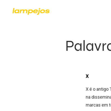
Palavra
X
X é o antigo 
na dissemina
marcas em te