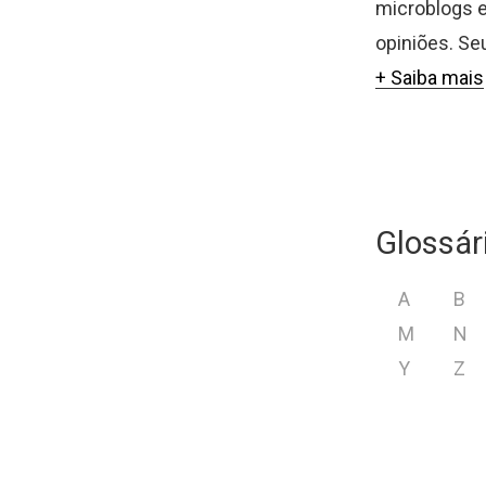
microblogs e
opiniões. Se
+ Saiba mais
Glossár
A
B
M
N
Y
Z