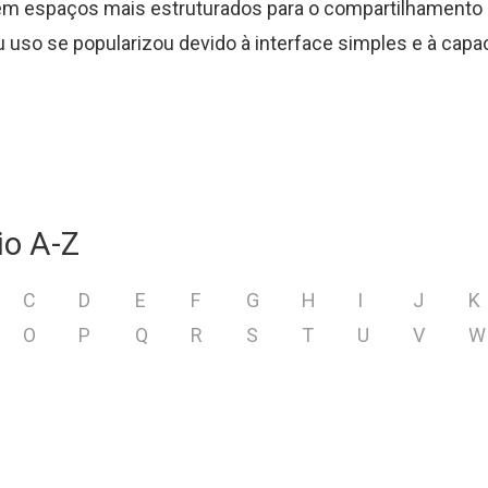
m espaços mais estruturados para o compartilhamento d
u uso se popularizou devido à interface simples e à capac
io A-Z
C
D
E
F
G
H
I
J
K
O
P
Q
R
S
T
U
V
W