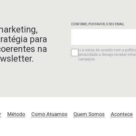
CONFIRME, POR FAVOR, O SEU EMAIL
marketing,
tratégia para
coerentes na
Li e estou de acordo com a polític
privacidade e desejo receber info
wsletter.
Lampejos.
r
Método
Como Atuamos
Quem Somos
Acontece