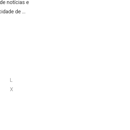
e notícias e
idade de ...
L
X