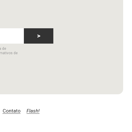
>
a de
rmativos de
Contato
Flash!