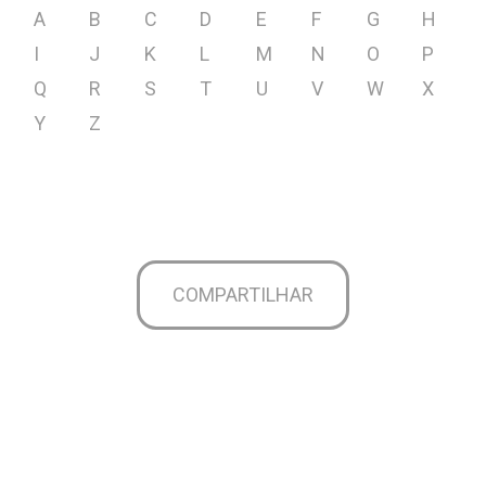
A
B
C
D
E
F
G
H
I
J
K
L
M
N
O
P
Q
R
S
T
U
V
W
X
Y
Z
COMPARTILHAR