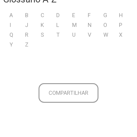
A
B
C
D
E
F
G
H
I
J
K
L
M
N
O
P
Q
R
S
T
U
V
W
X
Y
Z
COMPARTILHAR