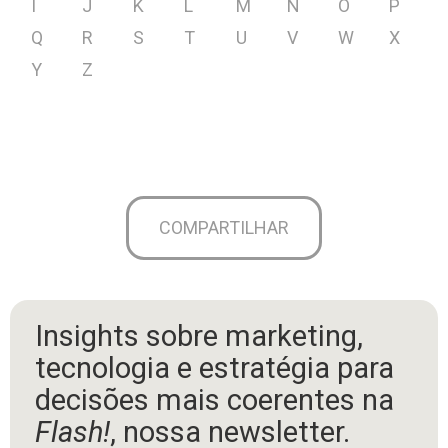
I
J
K
L
M
N
O
P
Q
R
S
T
U
V
W
X
Y
Z
COMPARTILHAR
Insights sobre marketing,
tecnologia e estratégia para
decisões mais coerentes na
Flash!
, nossa newsletter.