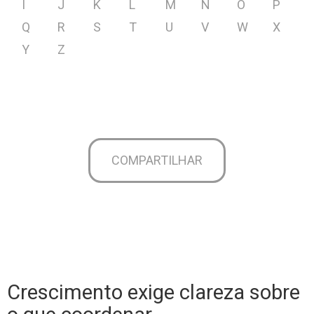
I
J
K
L
M
N
O
P
Q
R
S
T
U
V
W
X
Y
Z
COMPARTILHAR
Crescimento exige clareza sobre