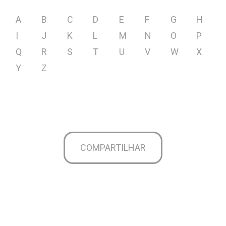
A
B
C
D
E
F
G
H
I
J
K
L
M
N
O
P
Q
R
S
T
U
V
W
X
Y
Z
COMPARTILHAR