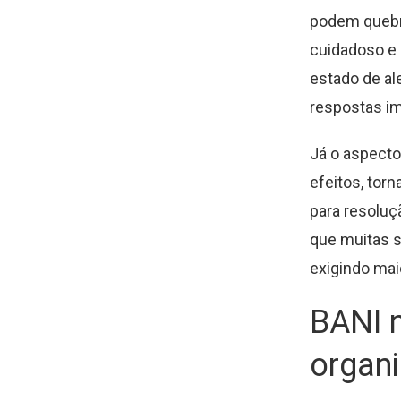
podem quebra
cuidadoso e 
estado de al
respostas im
Já o aspecto
efeitos, tor
para resoluç
que muitas s
exigindo ma
BANI n
organi