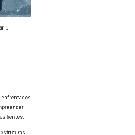
ar
e
s enfrentados
ompreender
silientes.
 estruturas