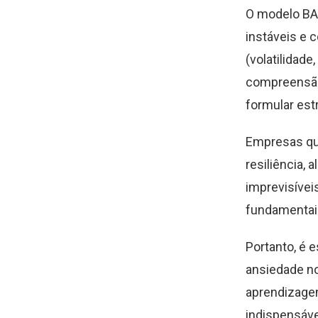
O modelo BA
instáveis e
(volatilidad
compreensão 
formular est
Empresas que
resiliência, 
imprevisívei
fundamentais
Portanto, é e
ansiedade no
aprendizagem
indispensáve