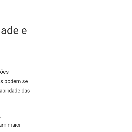
:
dade e
sões
eis podem se
abilidade das
,
tam maior