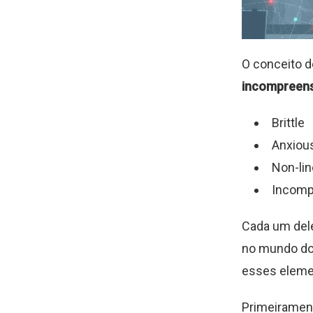
O conceito d
incompreens
Brittle
Anxiou
Non-lin
Incomp
Cada um dele
no mundo do
esses elemen
Primeirament