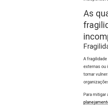
As qua
fragil
incomp
Fragili
A fragilidade
externas ou 
tornar vulne
organizaçõe
Para mitigar
planejamento