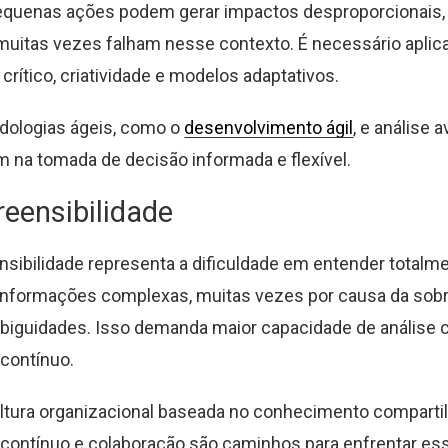
Pequenas ações podem gerar impactos desproporcionais,
 muitas vezes falham nesse contexto. É necessário aplic
rítico, criatividade e modelos adaptativos.
dologias ágeis, como o
desenvolvimento ágil
, e análise 
 na tomada de decisão informada e flexível.
eensibilidade
sibilidade representa a dificuldade em entender totalm
informações complexas, muitas vezes por causa da sob
iguidades. Isso demanda maior capacidade de análise cr
contínuo.
tura organizacional baseada no conhecimento compartil
contínuo e colaboração são caminhos para enfrentar ess