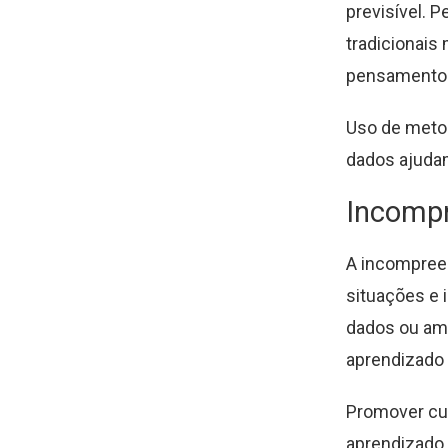
previsível. 
tradicionais
pensamento c
Uso de meto
dados ajudam
Incompr
A incompreen
situações e 
dados ou amb
aprendizado 
Promover cul
aprendizado 