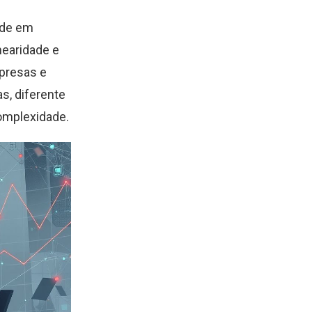
ade em
inearidade e
presas e
s, diferente
omplexidade.