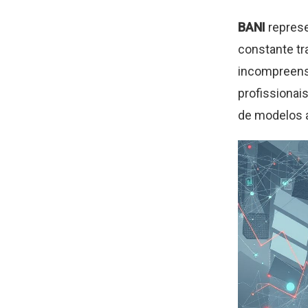
BANI
represe
constante t
incompreens
profissionai
de modelos a