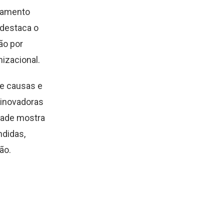
ejamento
 destaca o
ão por
izacional.
re causas e
 inovadoras
dade mostra
ndidas,
ão.