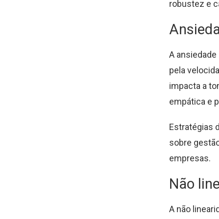
robustez e c
Ansied
A ansiedade
pela velocid
impacta a to
empática e p
Estratégias 
sobre gestão
empresas.
Não lin
A não linea