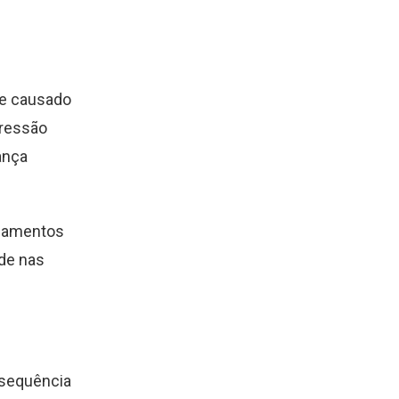
te causado
pressão
ança
inamentos
de nas
 sequência