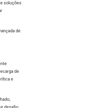
 e soluções
ar
avançada de
ente
recarga de
ítica e
hado,
e desafio.