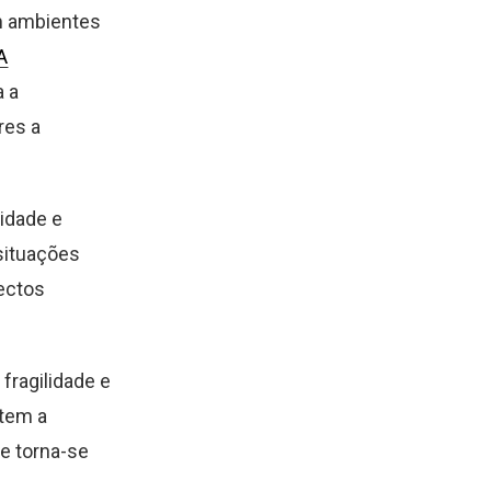
m ambientes
A
a a
res a
idade e
 situações
pectos
fragilidade e
ntem a
e torna-se