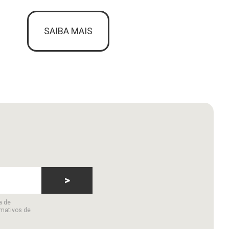
SAIBA MAIS
>
a de
rmativos de