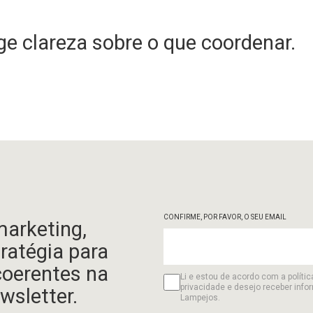
e clareza sobre o que coordenar.
CONFIRME, POR FAVOR, O SEU EMAIL
marketing,
tratégia para
coerentes na
Li e estou de acordo com a polític
privacidade e desejo receber info
wsletter.
Lampejos.