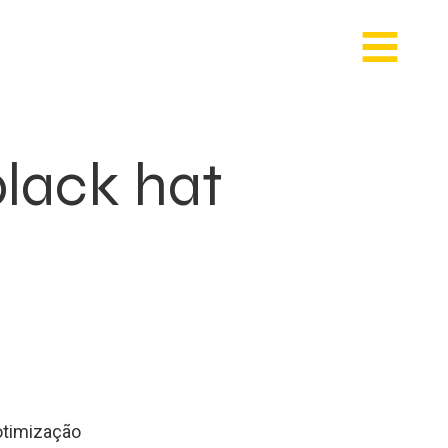
black hat
 otimização