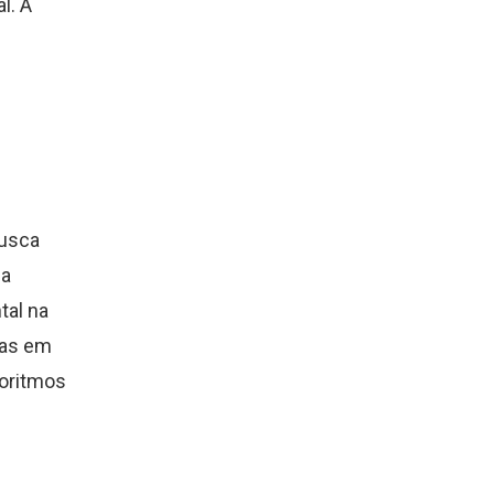
l. A
busca
ua
tal na
das em
goritmos