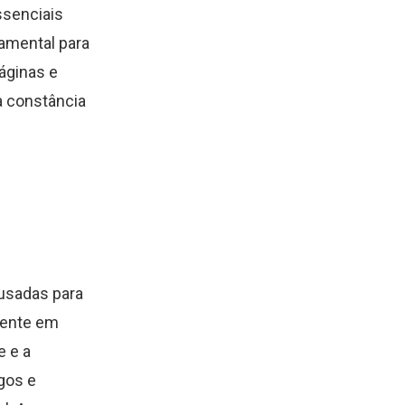
ssenciais
amental para
áginas e
 a constância
 usadas para
mente em
e e a
igos e