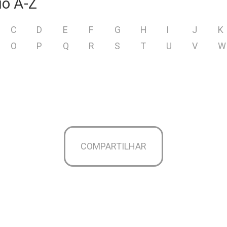
io A-Z
C
D
E
F
G
H
I
J
K
O
P
Q
R
S
T
U
V
W
COMPARTILHAR