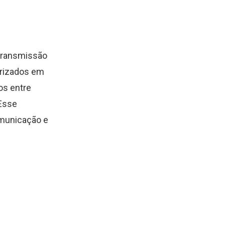
 transmissão
orizados em
os entre
 Esse
comunicação e