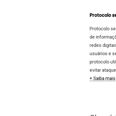
Protocolo s
Protocolo se
de informaçõ
redes digita
usuários e s
protocolo ut
evitar ataqu
+ Saiba mais