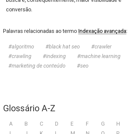
conversão.
Palavras relacionadas ao termo
Indexação avançada
:
algoritmo
black hat seo
crawler
crawling
indexing
machine learning
marketing de conteúdo
seo
Glossário A-Z
A
B
C
D
E
F
G
H
I
J
K
L
M
N
O
P