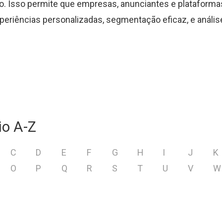
. Isso permite que empresas, anunciantes e plataformas
eriências personalizadas, segmentação eficaz, e anális
io A-Z
C
D
E
F
G
H
I
J
K
O
P
Q
R
S
T
U
V
W