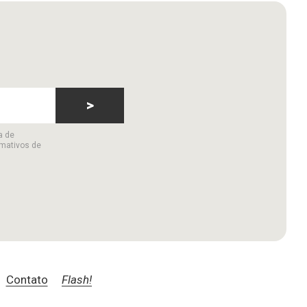
>
a de
rmativos de
Contato
Flash!