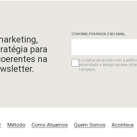
CONFIRME, POR FAVOR, O SEU EMAIL
marketing,
tratégia para
coerentes na
Li e estou de acordo com a polític
privacidade e desejo receber info
wsletter.
Lampejos.
r
Método
Como Atuamos
Quem Somos
Acontece