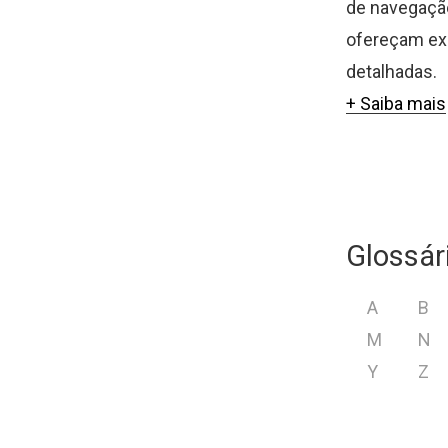
de navegação
ofereçam exp
detalhadas.
+ Saiba mais
Glossár
A
B
M
N
Y
Z