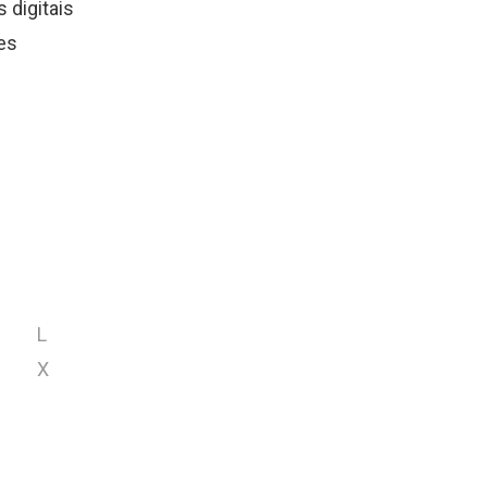
 digitais
es
L
X