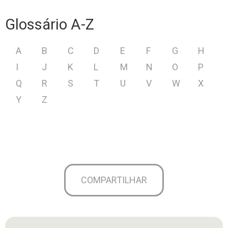
Glossário A-Z
A
B
C
D
E
F
G
H
I
J
K
L
M
N
O
P
Q
R
S
T
U
V
W
X
Y
Z
COMPARTILHAR