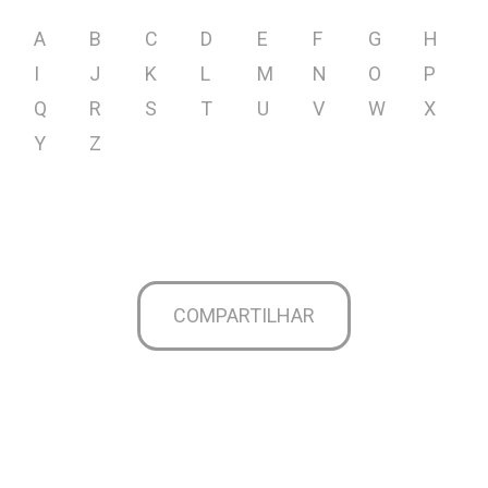
A
B
C
D
E
F
G
H
I
J
K
L
M
N
O
P
Q
R
S
T
U
V
W
X
Y
Z
COMPARTILHAR