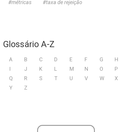
métricas
taxa de rejeição
Glossário A-Z
A
B
C
D
E
F
G
H
I
J
K
L
M
N
O
P
Q
R
S
T
U
V
W
X
Y
Z