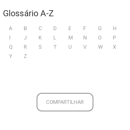
Glossário A-Z
A
B
C
D
E
F
G
H
I
J
K
L
M
N
O
P
Q
R
S
T
U
V
W
X
Y
Z
COMPARTILHAR