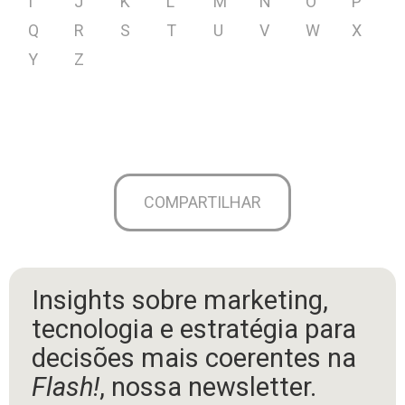
I
J
K
L
M
N
O
P
Q
R
S
T
U
V
W
X
Y
Z
COMPARTILHAR
Insights sobre marketing,
tecnologia e estratégia para
decisões mais coerentes na
Flash!
, nossa newsletter.