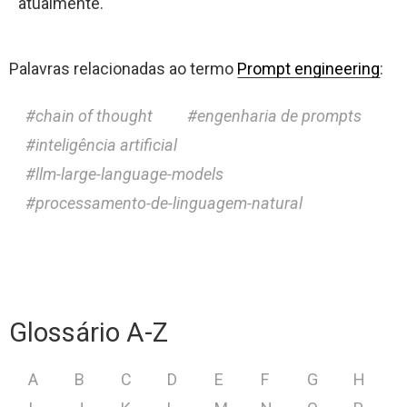
atualmente.
Palavras relacionadas ao termo
Prompt engineering
:
chain of thought
engenharia de prompts
inteligência artificial
llm-large-language-models
processamento-de-linguagem-natural
Glossário A-Z
A
B
C
D
E
F
G
H