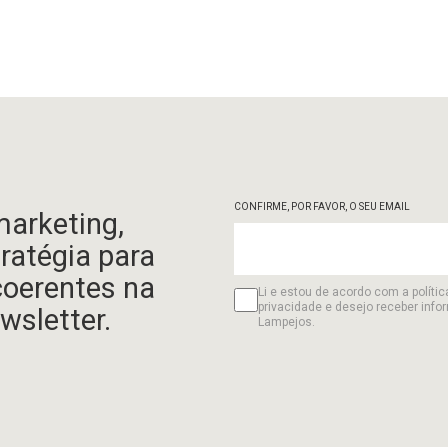
CONFIRME, POR FAVOR, O SEU EMAIL
marketing,
tratégia para
coerentes na
Li e estou de acordo com a polític
privacidade e desejo receber info
wsletter.
Lampejos.