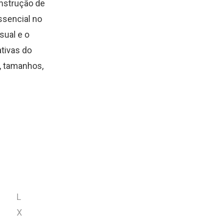
nstrução de
ssencial no
sual e o
tivas do
, tamanhos,
L
X