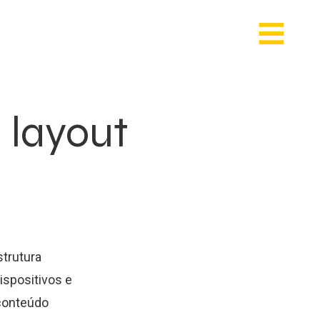
 layout
strutura
dispositivos e
 conteúdo