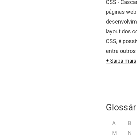
CSS - Cascad
páginas web 
desenvolvime
layout dos c
CSS, é possí
entre outros 
+ Saiba mais
Glossár
A
B
M
N