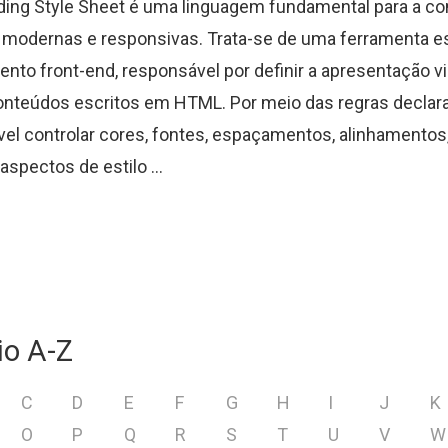
ing Style Sheet é uma linguagem fundamental para a co
modernas e responsivas. Trata-se de uma ferramenta e
nto front-end, responsável por definir a apresentação vi
onteúdos escritos em HTML. Por meio das regras declara
vel controlar cores, fontes, espaçamentos, alinhamentos
aspectos de estilo ...
io A-Z
C
D
E
F
G
H
I
J
K
O
P
Q
R
S
T
U
V
W