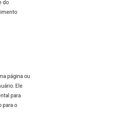
e do
vimento
ma página ou
uário. Ele
ntal para
o para o