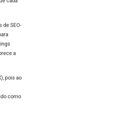
que cada
as de SEO-
para
dings
orece a
), pois ao
cido como