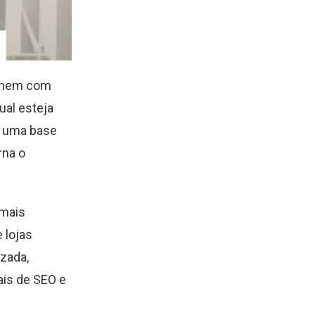
alhem com
ual esteja
o uma base
rna o
 mais
 lojas
izada,
ais de SEO e