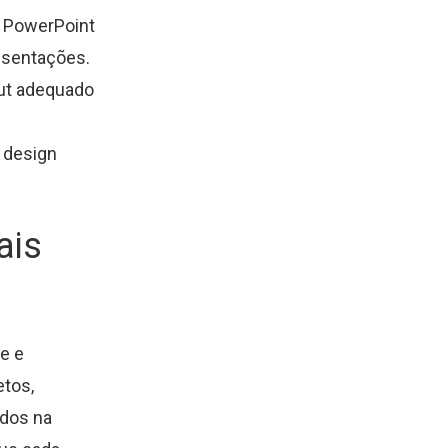
 PowerPoint
resentações.
ut adequado
 design
ais
e e
etos,
ados na