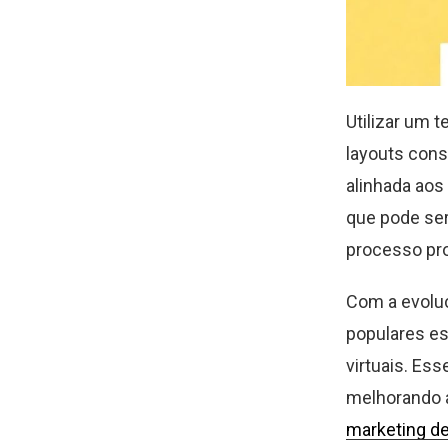
Utilizar um 
layouts cons
alinhada aos
que pode ser
processo pro
Com a evoluç
populares es
virtuais. Es
melhorando a
marketing d