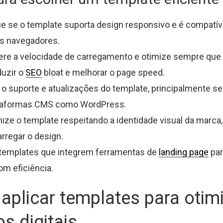
ue se o template suporta design responsivo e é compatí
s navegadores.
ere a velocidade de carregamento e otimize sempre que 
duzir o
SEO
bloat e melhorar o page speed.
 o suporte e atualizações do template, principalmente se
taformas CMS como WordPress.
ze o template respeitando a identidade visual da marca
rregar o design.
 templates que integrem ferramentas de
landing page
par
om eficiência.
plicar templates para otim
os digitais