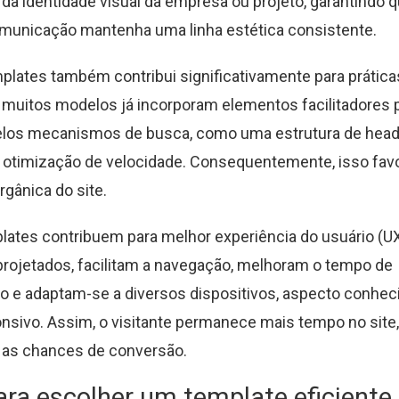
a identidade visual da empresa ou projeto, garantindo 
municação mantenha uma linha estética consistente.
plates também contribui significativamente para prátic
is muitos modelos já incorporam elementos facilitadores 
elos mecanismos de busca, como uma estrutura de hea
 otimização de velocidade. Consequentemente, isso fav
orgânica do site.
plates contribuem para melhor experiência do usuário (UX
ojetados, facilitam a navegação, melhoram o tempo de
o e adaptam-se a diversos dispositivos, aspecto conhe
nsivo. Assim, o visitante permanece mais tempo no site,
as chances de conversão.
ara escolher um template eficiente