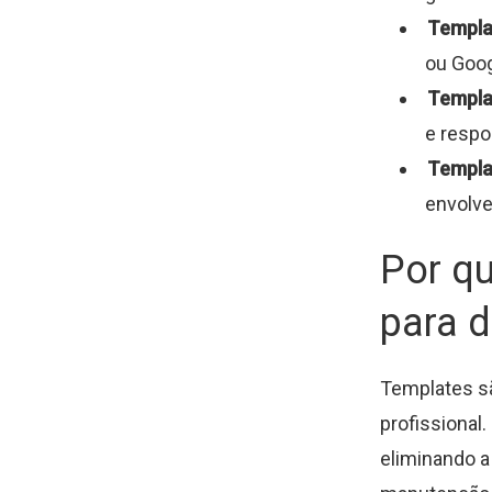
Templa
ou Goog
Templa
e respo
Templat
envolve
Por q
para d
Templates sã
profissional
eliminando a