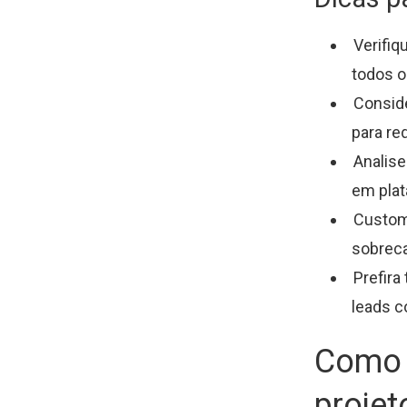
Verifiq
todos o
Consid
para re
Analise
em pla
Customi
sobreca
Prefira
leads c
Como a
projet