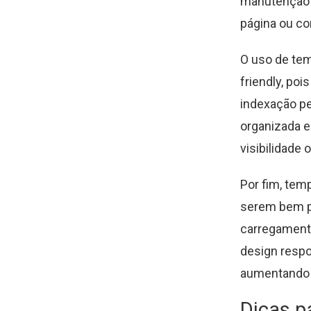
manutenção d
página ou co
O uso de tem
friendly, po
indexação p
organizada e
visibilidade 
Por fim, tem
serem bem pr
carregament
design respo
aumentando 
Dicas p