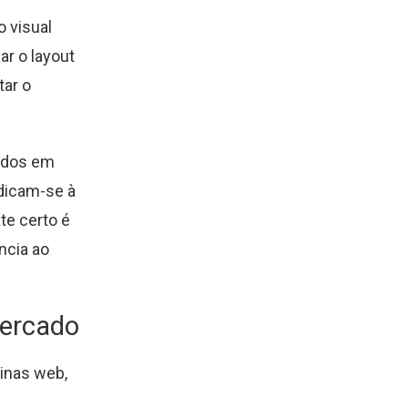
 visual
r o layout
tar o
ados em
edicam-se à
te certo é
ncia ao
mercado
ginas web,