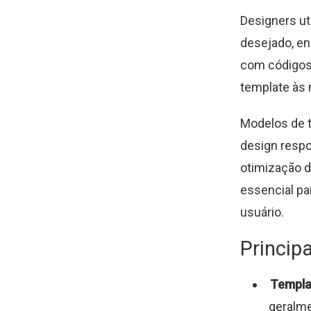
Designers ut
desejado, en
com códigos e
template às 
Modelos de 
design respo
otimização d
essencial pa
usuário.
Princip
Templat
geralme