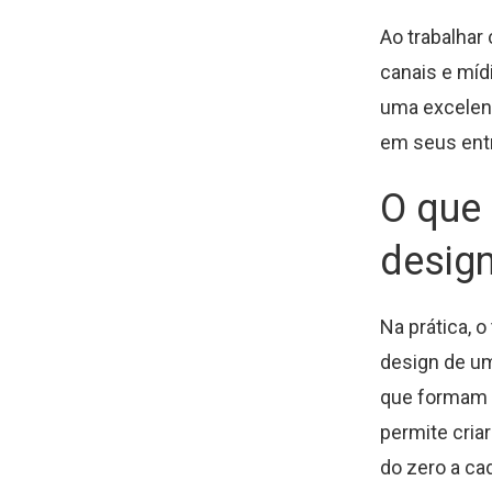
Ao trabalhar
canais e mídi
uma excelent
em seus ent
O que 
design
Na prática, 
design de um
que formam a
permite cria
do zero a ca