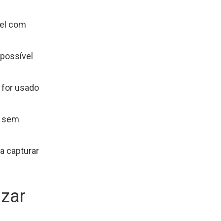
vel com
possível
 for usado
, sem
a capturar
izar