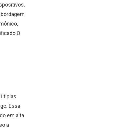
spositivos,
 abordagem
mônico,
ificado.O
ltiplas
igo. Essa
do em alta
so a