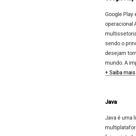
Google Play é
operacional 
multissetoria
sendo o prin
desejam torn
mundo. A imp
+ Saiba mais
Java
Java é uma l
multiplatafo