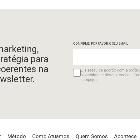
CONFIRME, POR FAVOR, O SEU EMAIL
marketing,
tratégia para
coerentes na
Li e estou de acordo com a polític
privacidade e desejo receber info
wsletter.
Lampejos.
r
Método
Como Atuamos
Quem Somos
Acontece