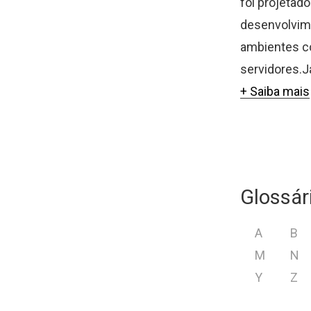
foi projetad
desenvolvim
ambientes c
servidores.J
+ Saiba mais
Glossár
A
B
M
N
Y
Z