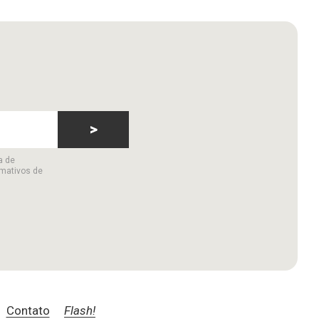
>
a de
rmativos de
Contato
Flash!