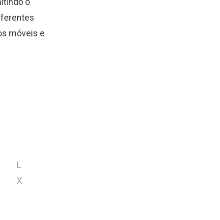
itindo o
iferentes
os móveis e
L
X