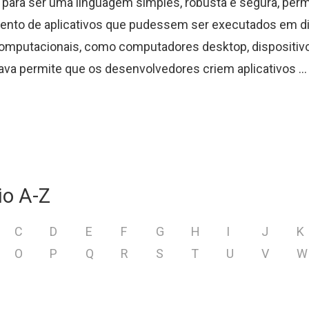
o para ser uma linguagem simples, robusta e segura, perm
ento de aplicativos que pudessem ser executados em d
omputacionais, como computadores desktop, dispositiv
ava permite que os desenvolvedores criem aplicativos ...
io A-Z
C
D
E
F
G
H
I
J
K
O
P
Q
R
S
T
U
V
W