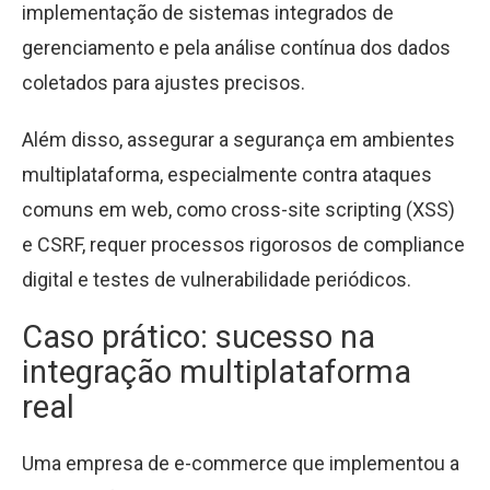
implementação de sistemas integrados de
gerenciamento e pela análise contínua dos dados
coletados para ajustes precisos.
Além disso, assegurar a segurança em ambientes
multiplataforma, especialmente contra ataques
comuns em web, como cross-site scripting (XSS)
e CSRF, requer processos rigorosos de compliance
digital e testes de vulnerabilidade periódicos.
Caso prático: sucesso na
integração multiplataforma
real
Uma empresa de e-commerce que implementou a