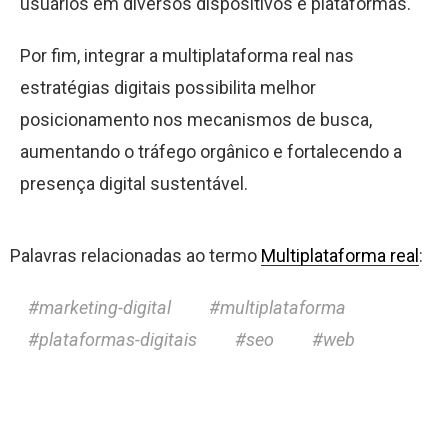
usuários em diversos dispositivos e plataformas.
Por fim, integrar a multiplataforma real nas
estratégias digitais possibilita melhor
posicionamento nos mecanismos de busca,
aumentando o tráfego orgânico e fortalecendo a
presença digital sustentável.
Palavras relacionadas ao termo
Multiplataforma real
:
marketing-digital
multiplataforma
plataformas-digitais
seo
web