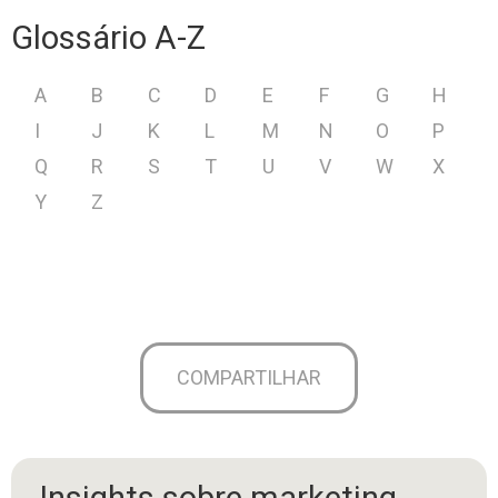
Glossário A-Z
A
B
C
D
E
F
G
H
I
J
K
L
M
N
O
P
Q
R
S
T
U
V
W
X
Y
Z
COMPARTILHAR