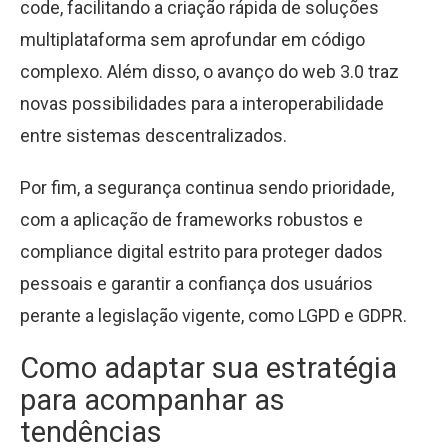
code, facilitando a criação rápida de soluções
multiplataforma sem aprofundar em código
complexo. Além disso, o avanço do web 3.0 traz
novas possibilidades para a interoperabilidade
entre sistemas descentralizados.
Por fim, a segurança continua sendo prioridade,
com a aplicação de frameworks robustos e
compliance digital estrito para proteger dados
pessoais e garantir a confiança dos usuários
perante a legislação vigente, como LGPD e GDPR.
Como adaptar sua estratégia
para acompanhar as
tendências