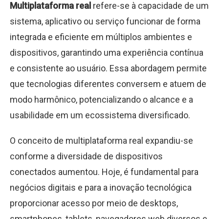
Multiplataforma real
refere-se à capacidade de um
sistema, aplicativo ou serviço funcionar de forma
integrada e eficiente em múltiplos ambientes e
dispositivos, garantindo uma experiência contínua
e consistente ao usuário. Essa abordagem permite
que tecnologias diferentes conversem e atuem de
modo harmônico, potencializando o alcance e a
usabilidade em um ecossistema diversificado.
O conceito de multiplataforma real expandiu-se
conforme a diversidade de dispositivos
conectados aumentou. Hoje, é fundamental para
negócios digitais e para a inovação tecnológica
proporcionar acesso por meio de desktops,
smartphones, tablets, navegadores web diversos e