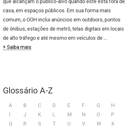
que alcançam o público-alvo quando este está fora de
casa, em espaços públicos. Em sua forma mais
comum, o OOH inclui anúncios em outdoors, pontos
de ônibus, estações de metrô, telas digitais em locais
de alto tráfego e até mesmo em veículos de ...
+ Saiba mais
Glossário A-Z
A
B
C
D
E
F
G
H
I
J
K
L
M
N
O
P
Q
R
S
T
U
V
W
X