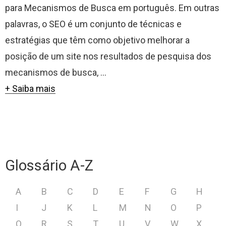
para Mecanismos de Busca em português. Em outras
palavras, o SEO é um conjunto de técnicas e
estratégias que têm como objetivo melhorar a
posição de um site nos resultados de pesquisa dos
mecanismos de busca, ...
+ Saiba mais
Glossário A-Z
A
B
C
D
E
F
G
H
I
J
K
L
M
N
O
P
Q
R
S
T
U
V
W
X