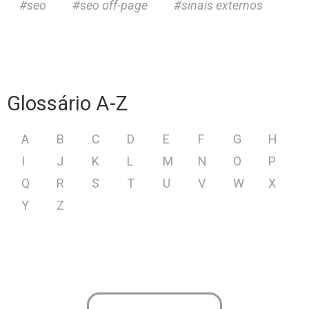
seo
seo off-page
sinais externos
Glossário A-Z
A
B
C
D
E
F
G
H
I
J
K
L
M
N
O
P
Q
R
S
T
U
V
W
X
Y
Z