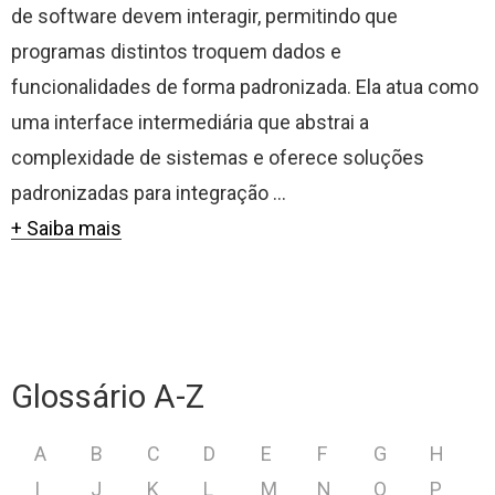
de software devem interagir, permitindo que
programas distintos troquem dados e
funcionalidades de forma padronizada. Ela atua como
uma interface intermediária que abstrai a
complexidade de sistemas e oferece soluções
padronizadas para integração ...
+ Saiba mais
Glossário A-Z
A
B
C
D
E
F
G
H
I
J
K
L
M
N
O
P