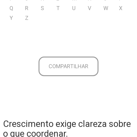
Q
R
S
T
U
V
W
X
Y
Z
COMPARTILHAR
Crescimento exige clareza sobre
o que coordenar.