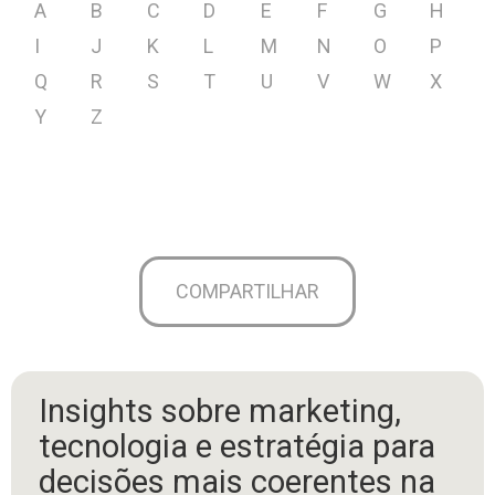
A
B
C
D
E
F
G
H
I
J
K
L
M
N
O
P
Q
R
S
T
U
V
W
X
Y
Z
COMPARTILHAR
Insights sobre marketing,
tecnologia e estratégia para
decisões mais coerentes na