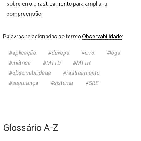
sobre erro e
rastreamento
para ampliar a
compreensão.
Palavras relacionadas ao termo
Observabilidade
:
aplicação
devops
erro
logs
métrica
MTTD
MTTR
observabilidade
rastreamento
segurança
sistema
SRE
Glossário A-Z