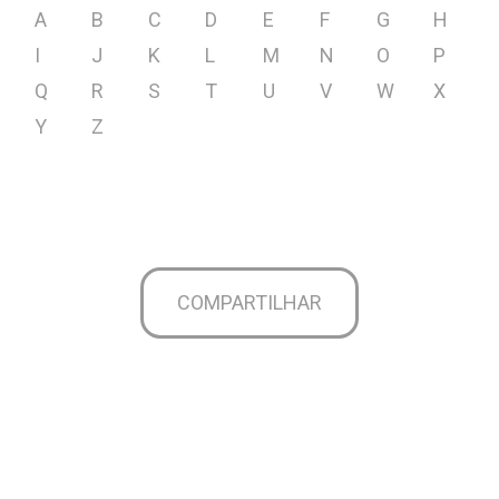
A
B
C
D
E
F
G
H
I
J
K
L
M
N
O
P
Q
R
S
T
U
V
W
X
Y
Z
COMPARTILHAR