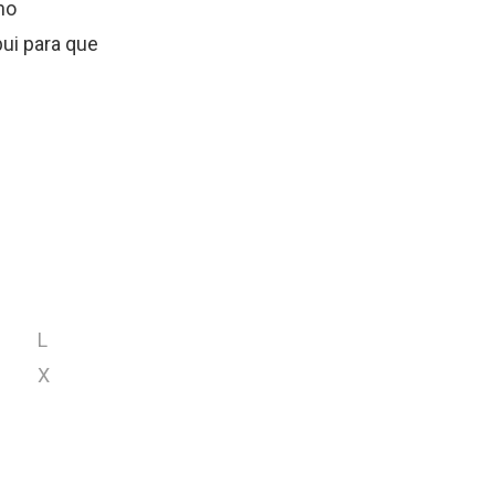
no
ui para que
L
X