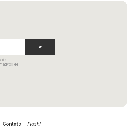
>
a de
rmativos de
Contato
Flash!