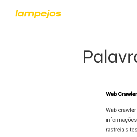
Palavr
Web Crawle
Web crawler 
informações 
rastreia sit