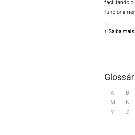
facilitando 
funcionament
...
+ Saiba mais
Glossár
A
B
M
N
Y
Z