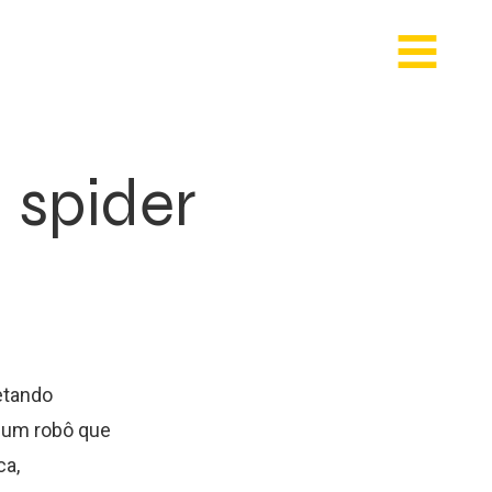
 spider
etando
o um robô que
ca,