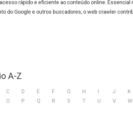
o acesso rápido e eficiente ao conteúdo online. Essencial 
o do Google e outros buscadores, o web crawler contrib
io A-Z
C
D
E
F
G
H
I
J
K
O
P
Q
R
S
T
U
V
W