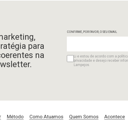
CONFIRME, POR FAVOR, O SEU EMAIL
marketing,
tratégia para
coerentes na
Li e estou de acordo com a polític
privacidade e desejo receber info
wsletter.
Lampejos.
r
Método
Como Atuamos
Quem Somos
Acontece