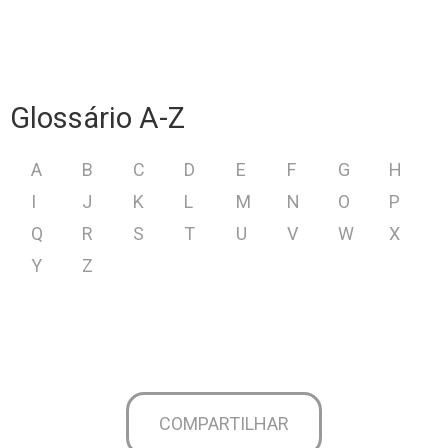
Glossário A-Z
A
B
C
D
E
F
G
H
I
J
K
L
M
N
O
P
Q
R
S
T
U
V
W
X
Y
Z
COMPARTILHAR