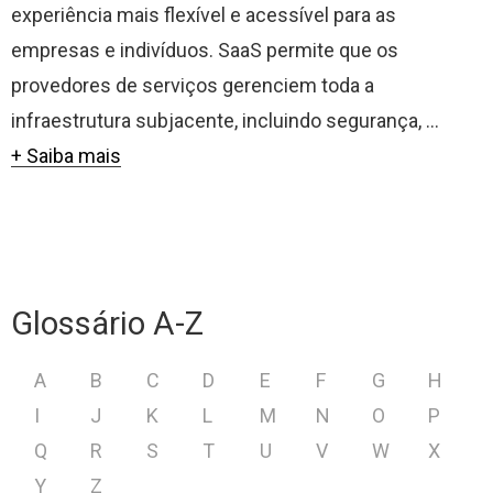
experiência mais flexível e acessível para as
empresas e indivíduos. SaaS permite que os
provedores de serviços gerenciem toda a
infraestrutura subjacente, incluindo segurança, ...
+ Saiba mais
Glossário A-Z
A
B
C
D
E
F
G
H
I
J
K
L
M
N
O
P
Q
R
S
T
U
V
W
X
Y
Z