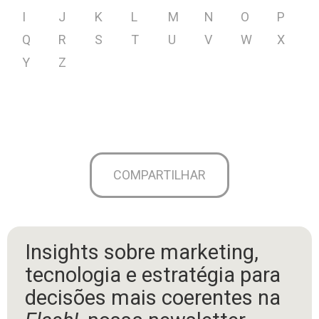
I
J
K
L
M
N
O
P
Q
R
S
T
U
V
W
X
Y
Z
COMPARTILHAR
Insights sobre marketing,
tecnologia e estratégia para
decisões mais coerentes na