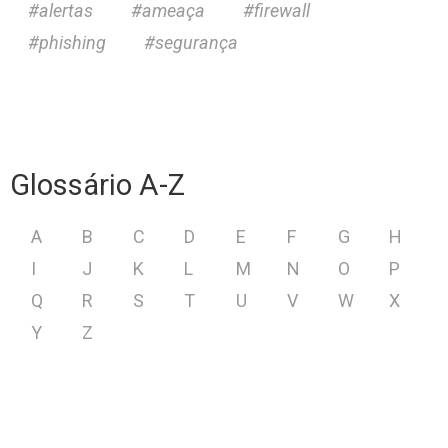
alertas
ameaça
firewall
phishing
segurança
Glossário A-Z
A
B
C
D
E
F
G
H
I
J
K
L
M
N
O
P
Q
R
S
T
U
V
W
X
Y
Z