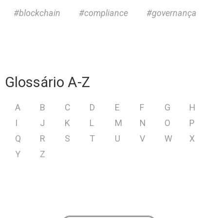
blockchain
compliance
governança
Glossário A-Z
A
B
C
D
E
F
G
H
I
J
K
L
M
N
O
P
Q
R
S
T
U
V
W
X
Y
Z