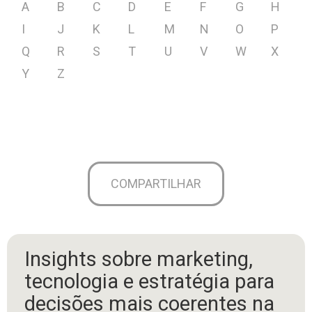
A
B
C
D
E
F
G
H
I
J
K
L
M
N
O
P
Q
R
S
T
U
V
W
X
Y
Z
COMPARTILHAR
Insights sobre marketing,
tecnologia e estratégia para
decisões mais coerentes na